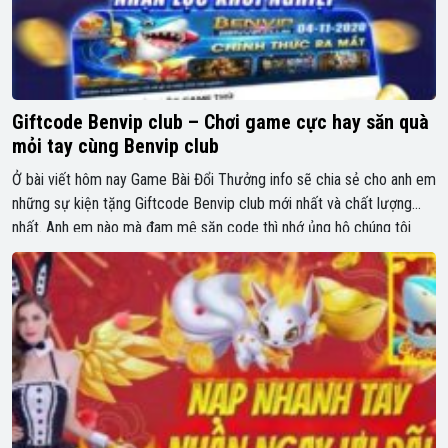
Giftcode Benvip club – Chơi game cực hay săn quà
mỏi tay cùng Benvip club
Ở bài viết hôm nay Game Bài Đổi Thưởng info sẽ chia sẻ cho anh em
những sự kiện tặng Giftcode Benvip club mới nhất và chất lượng
nhất. Anh em nào mà đam mê săn code thì nhớ ủng hộ chúng tôi
nhé! Tổng quan về sòng bạc Benvip club Benvip club từ lâu […]