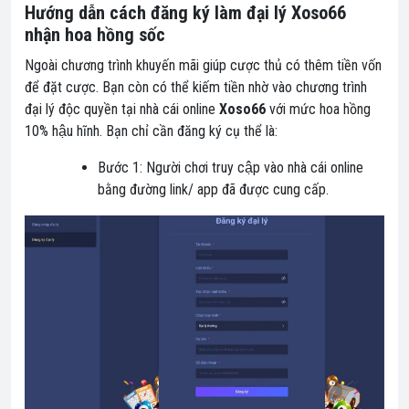
Hướng dẫn cách đăng ký làm đại lý Xoso66
nhận hoa hồng sốc
Ngoài chương trình khuyến mãi giúp cược thủ có thêm tiền vốn
để đặt cược. Bạn còn có thể kiếm tiền nhờ vào chương trình
đại lý độc quyền tại nhà cái online
Xoso66
với mức hoa hồng
10% hậu hĩnh. Bạn chỉ cần đăng ký cụ thể là:
Bước 1: Người chơi truy cập vào nhà cái online
bằng đường link/ app đã được cung cấp.