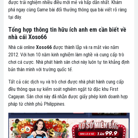
được trải nghiệm nhiều điều mới mẻ và hấp dẫn nhất. Khám
phá ngay cùng Game bài đổi thưởng thông qua bài viết rõ ràng
tại đây.
Tổng hợp thông tin hữu ích anh em cần biết về
nhà cái Xoso66
Nhà cái online
Xoso66
được thành lập và ra mắt vào năm
2012. Với hơn 10 năm kinh nghiệm làm nghề và cung cấp trò
chơi cá cược. Nhà phát hành sân chơi này luôn tự tin khẳng định
bản thân mình với trường quốc tế.
Tất cả các dịch vụ và trò chơi được nhà phát hành cung cấp
đều thông qua sự kiểm soát nghiêm ngặt từ đặc khu First
Cagayan. Sân chơi này đã nhận được giấy phép kinh doanh hợp
pháp từ chính phủ Philippines.