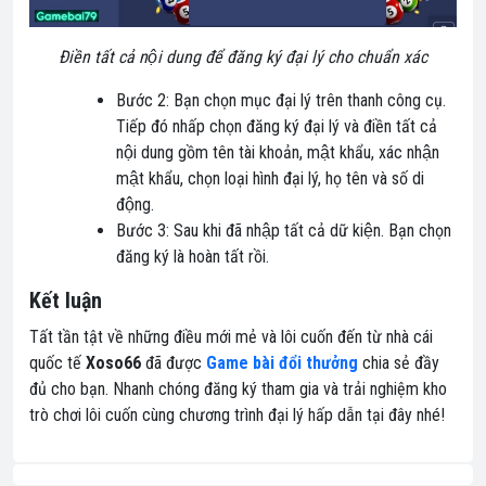
Điền tất cả nội dung để đăng ký đại lý cho chuẩn xác
Bước 2: Bạn chọn mục đại lý trên thanh công cụ.
Tiếp đó nhấp chọn đăng ký đại lý và điền tất cả
nội dung gồm tên tài khoản, mật khẩu, xác nhận
mật khẩu, chọn loại hình đại lý, họ tên và số di
động.
Bước 3: Sau khi đã nhập tất cả dữ kiện. Bạn chọn
đăng ký là hoàn tất rồi.
Kết luận
Tất tần tật về những điều mới mẻ và lôi cuốn đến từ nhà cái
quốc tế
Xoso66
đã được
Game bài đổi thưởng
chia sẻ đầy
đủ cho bạn. Nhanh chóng đăng ký tham gia và trải nghiệm kho
trò chơi lôi cuốn cùng chương trình đại lý hấp dẫn tại đây nhé!