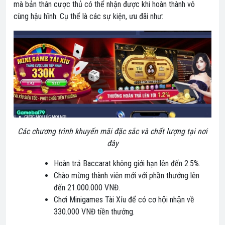
mà bản thân cược thủ có thể nhận được khi hoàn thành vô
cùng hậu hĩnh. Cụ thể là các sự kiện, ưu đãi như:
Các chương trình khuyến mãi đặc sắc và chất lượng tại nơi
đây
Hoàn trả Baccarat không giới hạn lên đến 2.5%.
Chào mừng thành viên mới với phần thưởng lên
đến 21.000.000 VNĐ.
Chơi Minigames Tài Xỉu để có cơ hội nhận về
330.000 VNĐ tiền thưởng.