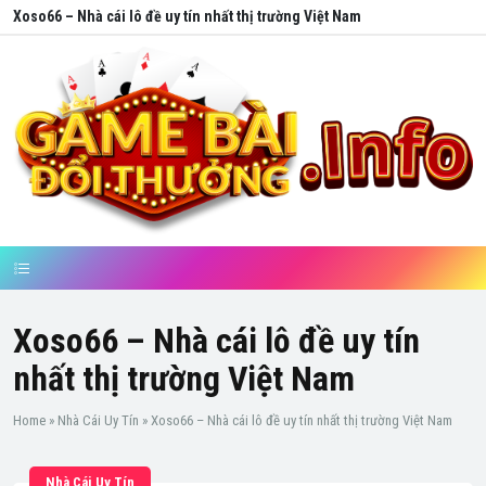
Xoso66 – Nhà cái lô đề uy tín nhất thị trường Việt Nam
Xoso66 – Nhà cái lô đề uy tín
nhất thị trường Việt Nam
Home
»
Nhà Cái Uy Tín
»
Xoso66 – Nhà cái lô đề uy tín nhất thị trường Việt Nam
Nhà Cái Uy Tín