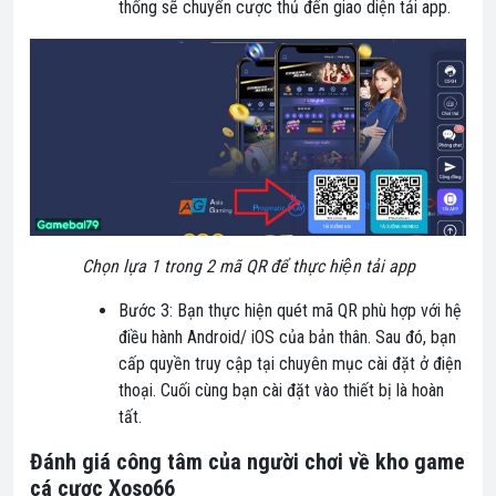
thống sẽ chuyển cược thủ đến giao diện tải app.
Chọn lựa 1 trong 2 mã QR để thực hiện tải app
Bước 3: Bạn thực hiện quét mã QR phù hợp với hệ
điều hành Android/ iOS của bản thân. Sau đó, bạn
cấp quyền truy cập tại chuyên mục cài đặt ở điện
thoại. Cuối cùng bạn cài đặt vào thiết bị là hoàn
tất.
Đánh giá công tâm của người chơi về kho game
cá cược Xoso66