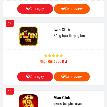
Chơi ngay
Xem review
14
Iwin Club
Sòng bạc thượng lưu
Nhận GiftCode
Chơi ngay
Xem review
15
Man Club
Game bài phái mạnh