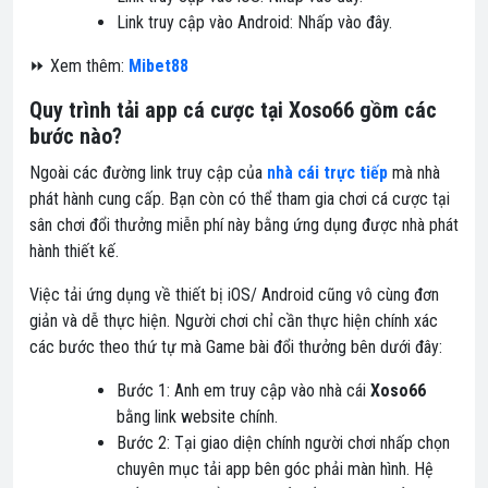
Link truy cập vào Android: Nhấp vào đây.
⏩ Xem thêm:
Mibet88
Quy trình tải app cá cược tại Xoso66 gồm các
bước nào?
Ngoài các đường link truy cập của
nhà cái trực tiếp
mà nhà
phát hành cung cấp. Bạn còn có thể tham gia chơi cá cược tại
sân chơi đổi thưởng miễn phí này bằng ứng dụng được nhà phát
hành thiết kế.
Việc tải ứng dụng về thiết bị iOS/ Android cũng vô cùng đơn
giản và dễ thực hiện. Người chơi chỉ cần thực hiện chính xác
các bước theo thứ tự mà Game bài đổi thưởng bên dưới đây:
Bước 1: Anh em truy cập vào nhà cái
Xoso66
bằng link website chính.
Bước 2: Tại giao diện chính người chơi nhấp chọn
chuyên mục tải app bên góc phải màn hình. Hệ