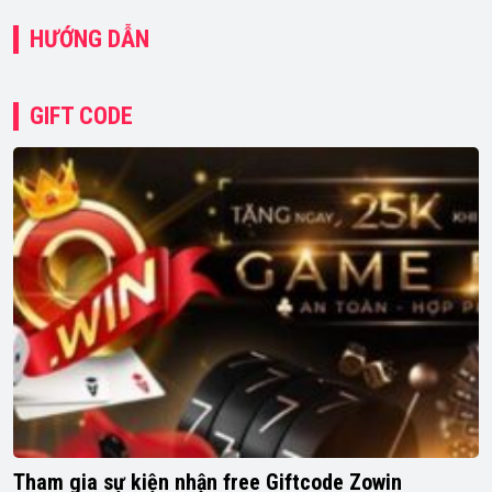
HƯỚNG DẪN
GIFT CODE
Tham gia sự kiện nhận free Giftcode Zowin