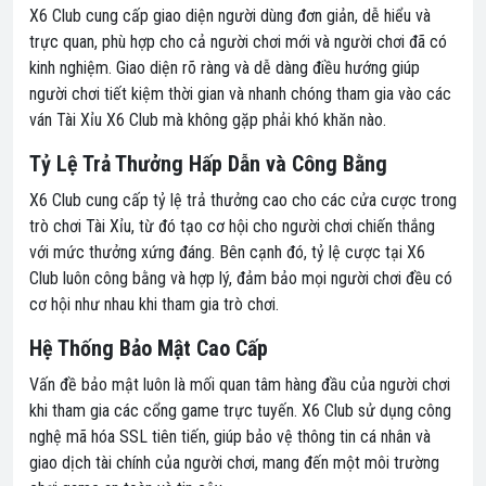
X6 Club cung cấp giao diện người dùng đơn giản, dễ hiểu và
trực quan, phù hợp cho cả người chơi mới và người chơi đã có
kinh nghiệm. Giao diện rõ ràng và dễ dàng điều hướng giúp
người chơi tiết kiệm thời gian và nhanh chóng tham gia vào các
ván Tài Xỉu X6 Club mà không gặp phải khó khăn nào.
Tỷ Lệ Trả Thưởng Hấp Dẫn và Công Bằng
X6 Club cung cấp tỷ lệ trả thưởng cao cho các cửa cược trong
trò chơi Tài Xỉu, từ đó tạo cơ hội cho người chơi chiến thắng
với mức thưởng xứng đáng. Bên cạnh đó, tỷ lệ cược tại X6
Club luôn công bằng và hợp lý, đảm bảo mọi người chơi đều có
cơ hội như nhau khi tham gia trò chơi.
Hệ Thống Bảo Mật Cao Cấp
Vấn đề bảo mật luôn là mối quan tâm hàng đầu của người chơi
khi tham gia các cổng game trực tuyến. X6 Club sử dụng công
nghệ mã hóa SSL tiên tiến, giúp bảo vệ thông tin cá nhân và
giao dịch tài chính của người chơi, mang đến một môi trường