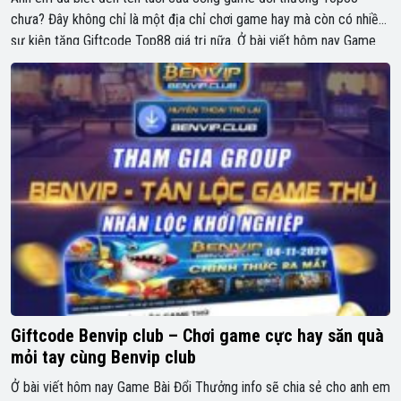
chưa? Đây không chỉ là một địa chỉ chơi game hay mà còn có nhiều
sự kiện tặng Giftcode Top88 giá trị nữa. Ở bài viết hôm nay Game
Bài Đổi Thưởng info sẽ chia sẻ cho anh em những sự kiện […]
Giftcode Benvip club – Chơi game cực hay săn quà
mỏi tay cùng Benvip club
Ở bài viết hôm nay Game Bài Đổi Thưởng info sẽ chia sẻ cho anh em