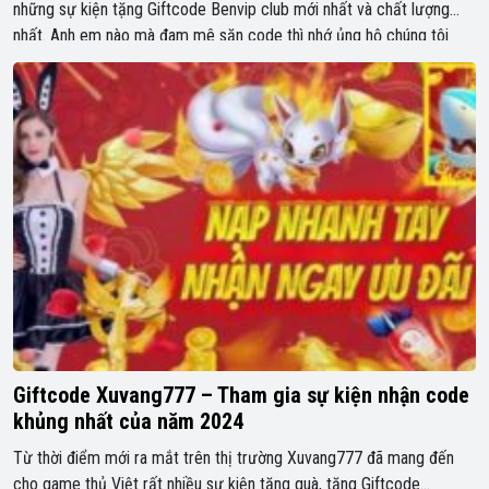
những sự kiện tặng Giftcode Benvip club mới nhất và chất lượng
nhất. Anh em nào mà đam mê săn code thì nhớ ủng hộ chúng tôi
nhé! Tổng quan về sòng bạc Benvip club Benvip club từ lâu […]
Giftcode Xuvang777 – Tham gia sự kiện nhận code
khủng nhất của năm 2024
Từ thời điểm mới ra mắt trên thị trường Xuvang777 đã mang đến
cho game thủ Việt rất nhiều sự kiện tặng quà, tặng Giftcode