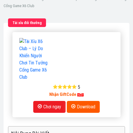
Cổng Game X6 Club
Tài xỉu đổi thưởng
5
Nhận GiftCode
Chơi ngay
Download