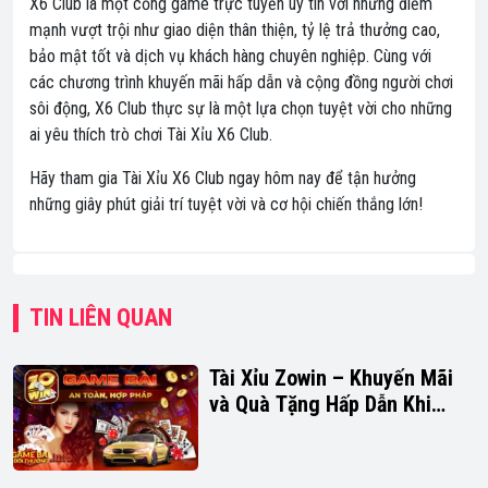
X6 Club là một cổng game trực tuyến uy tín với những điểm
mạnh vượt trội như giao diện thân thiện, tỷ lệ trả thưởng cao,
bảo mật tốt và dịch vụ khách hàng chuyên nghiệp. Cùng với
các chương trình khuyến mãi hấp dẫn và cộng đồng người chơi
sôi động, X6 Club thực sự là một lựa chọn tuyệt vời cho những
ai yêu thích trò chơi Tài Xỉu X6 Club.
Hãy tham gia Tài Xỉu X6 Club ngay hôm nay để tận hưởng
những giây phút giải trí tuyệt vời và cơ hội chiến thắng lớn!
TIN LIÊN QUAN
Tài Xỉu Zowin – Khuyến Mãi
và Quà Tặng Hấp Dẫn Khi
Tham Gia Chơi