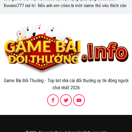
Xuvang777 giá trị. Nếu anh em cũng là một game thủ yêu thích săn
quà thì hãy khám phá ngay những sự kiện tặng quà hấp dẫn này cùng
Game […]
Game Bài Đổi Thưởng - Top list nhà cái đổi thưởng uy tín đông người
chơi nhất 2026