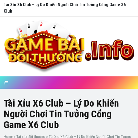
Tài Xỉu X6 Club – Lý Do Khiến Người Chơi Tin Tưởng Cổng Game X6
Club
Tài Xỉu X6 Club – Lý Do Khiến
Người Chơi Tin Tưởng Cổng
Game X6 Club
Home
»
Tài xỉu đổi thưởng
»
Tài Xỉu X6 Club – Lý Do Khiến Người Chơi Tin Tưởng