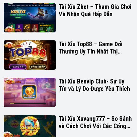
Tài Xỉu Zbet – Tham Gia Chơi
Và Nhận Quà Hấp Dẫn
Tài Xỉu Top88 – Game Đổi
Thưởng Uy Tín Nhất Thị
Trường Hiện Nay
Tài Xỉu Benvip Club- Sự Uy
Tín và Lý Do Được Yêu Thích
Tài Xỉu Xuvang777 – So Sánh
và Cách Chơi Với Các Cổng
Game Khác