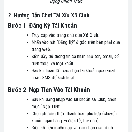
Động Chính Thức
2. Hướng Dẫn Chơi Tài Xỉu X6 Club
Bước 1: Đăng Ký Tài Khoản
Truy cập vào trang chủ của
X6 Club
.
Nhấn vào nút “Đăng Ký” ở góc trên bên phải của
trang web.
Điền đầy đủ thông tin cá nhân như tên, email, số
điện thoại và mật khẩu.
Sau khi hoàn tất, xác nhận tài khoản qua email
hoặc SMS để kích hoạt.
Bước 2: Nạp Tiền Vào Tài Khoản
Sau khi đăng nhập vào tài khoản X6 Club, chọn
mục “Nạp Tiền”.
Chọn phương thức thanh toán phù hợp (chuyển
khoản ngân hàng, ví điện tử, thẻ cào).
Điền số tiền muốn nạp và xác nhận giao dịch.