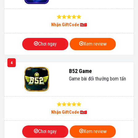
Nhận GiftCode
Chơi ngay
Xem review
4
B52 Game
Game bài đổi thưởng bom tấn
Nhận GiftCode
Chơi ngay
Xem review