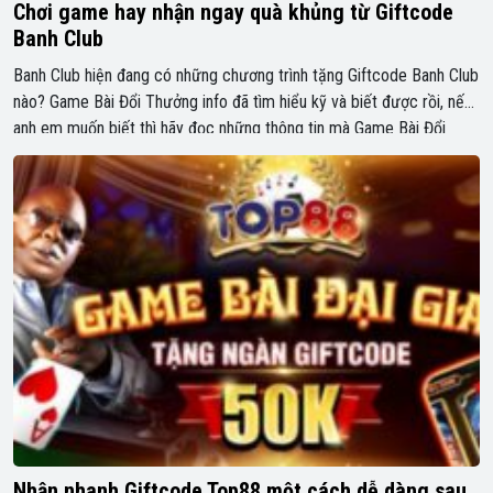
Chơi game hay nhận ngay quà khủng từ Giftcode
Banh Club
Banh Club hiện đang có những chương trình tặng Giftcode Banh Club
nào? Game Bài Đổi Thưởng info đã tìm hiểu kỹ và biết được rồi, nếu
anh em muốn biết thì hãy đọc những thông tin mà Game Bài Đổi
Thưởng info chia sẻ dưới đây nhé! Những thế mạnh của Banh Club
Mặc […]
Nhận nhanh Giftcode Top88 một cách dễ dàng sau