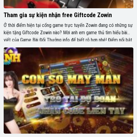
Tham gia sự kiện nhận free Giftcode Zowin
Ở thời điểm hiện tại cổng game trực tuyến Zowin đang có những sự
kiện tặng Giftcode Zowin nào? Mời anh em game thủ tìm hiểu bài
viết của Game Bài Đổi Thưởng info để biết rõ hơn nhé! Điểm nổi bật
được đánh giá cao tại Zowin Ưu đãi hấp dẫn Cổng game luôn […]