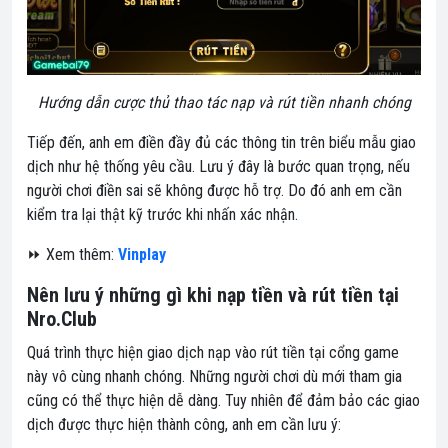
Hướng dẫn cược thủ thao tác nạp và rút tiền nhanh chóng
Tiếp đến, anh em điền đầy đủ các thông tin trên biểu mẫu giao
dịch như hệ thống yêu cầu. Lưu ý đây là bước quan trọng, nếu
người chơi điền sai sẽ không được hỗ trợ. Do đó anh em cần
kiểm tra lại thật kỹ trước khi nhấn xác nhận.
⏩ Xem thêm:
Vinplay
Nên lưu ý những gì khi nạp tiền và rút tiền tại
Nro.Club
Quá trình thực hiện giao dịch nạp vào rút tiền tại cổng game
này vô cùng nhanh chóng. Những người chơi dù mới tham gia
cũng có thể thực hiện dễ dàng. Tuy nhiên để đảm bảo các giao
dịch được thực hiện thành công, anh em cần lưu ý: