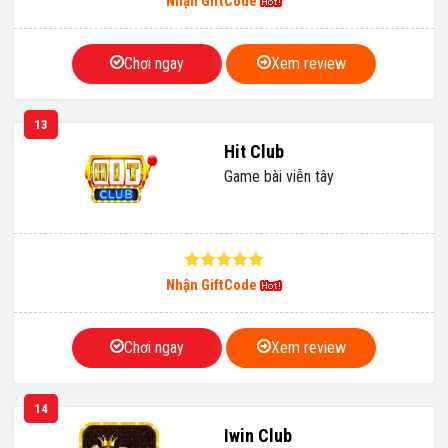
Nhận GiftCode
Chơi ngay
Xem review
13
Hit Club
Game bài viễn tây
Nhận GiftCode
Chơi ngay
Xem review
14
Iwin Club