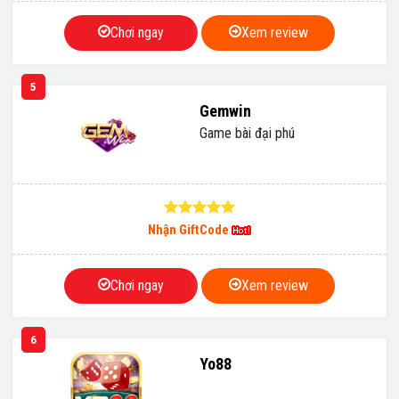
Chơi ngay
Xem review
5
Gemwin
Game bài đại phú
Nhận GiftCode
Chơi ngay
Xem review
6
Yo88