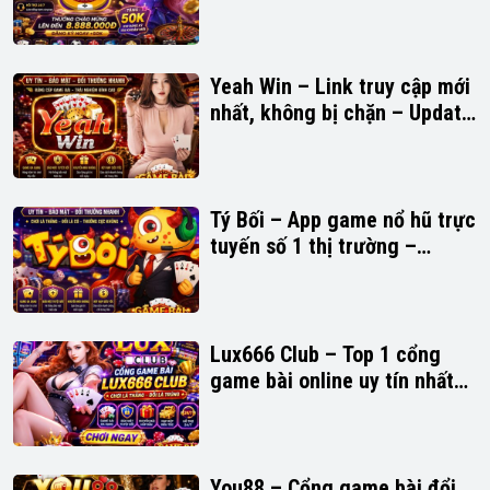
Yeah Win – Link truy cập mới
nhất, không bị chặn – Update
2026
Tý Bối – App game nổ hũ trực
tuyến số 1 thị trường –
Update 2026
Lux666 Club – Top 1 cổng
game bài online uy tín nhất
2026
You88 – Cổng game bài đổi