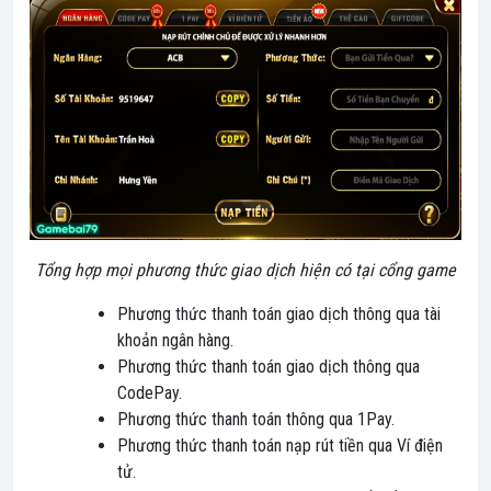
Tổng hợp mọi phương thức giao dịch hiện có tại cổng game
Phương thức thanh toán giao dịch thông qua tài
khoản ngân hàng.
Phương thức thanh toán giao dịch thông qua
CodePay.
Phương thức thanh toán thông qua 1Pay.
Phương thức thanh toán nạp rút tiền qua Ví điện
tử.