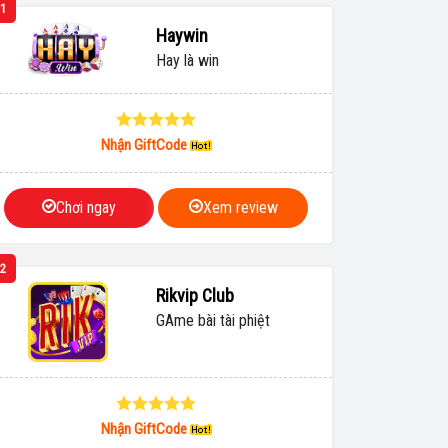
1
Haywin
Hay là win
Nhận GiftCode
Chơi ngay
Xem review
2
Rikvip Club
GAme bài tài phiệt
Nhận GiftCode