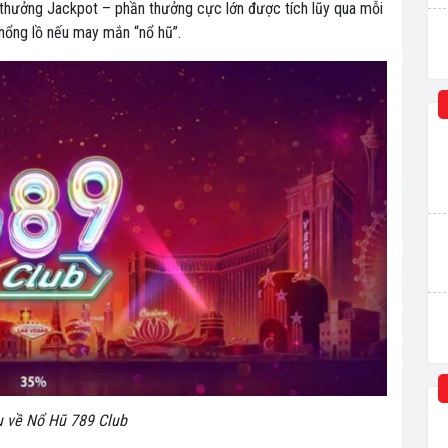
i thưởng Jackpot – phần thưởng cực lớn được tích lũy qua mỗi
khổng lồ nếu may mắn “nổ hũ”.
ệu về Nổ Hũ 789 Club