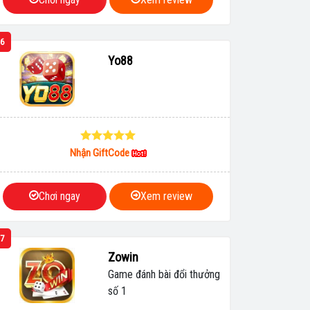
6
Yo88
Nhận GiftCode
Chơi ngay
Xem review
7
Zowin
Game đánh bài đổi thưởng
số 1