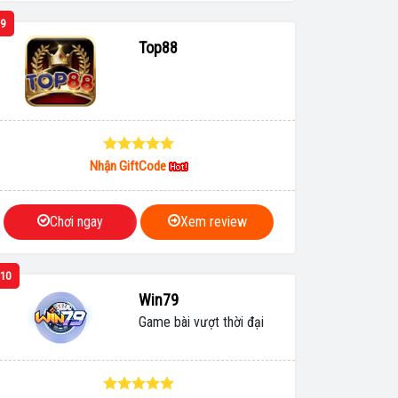
9
Top88
Nhận GiftCode
Chơi ngay
Xem review
10
Win79
Game bài vượt thời đại