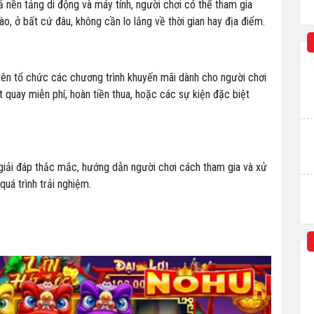
 nền tảng di động và máy tính, người chơi có thể tham gia
ào, ở bất cứ đâu, không cần lo lắng về thời gian hay địa điểm.
ên tổ chức các chương trình khuyến mãi dành cho người chơi
 quay miễn phí, hoàn tiền thua, hoặc các sự kiện đặc biệt
 giải đáp thắc mắc, hướng dẫn người chơi cách tham gia và xử
quá trình trải nghiệm.