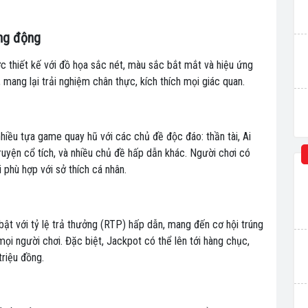
ng động
 thiết kế với đồ họa sắc nét, màu sắc bắt mắt và hiệu ứng
mang lại trải nghiệm chân thực, kích thích mọi giác quan.
hiều tựa game quay hũ với các chủ đề độc đáo: thần tài, Ai
truyện cổ tích, và nhiều chủ đề hấp dẫn khác. Người chơi có
i phù hợp với sở thích cá nhân.
bật với tỷ lệ trả thưởng (RTP) hấp dẫn, mang đến cơ hội trúng
mọi người chơi. Đặc biệt, Jackpot có thể lên tới hàng chục,
triệu đồng.