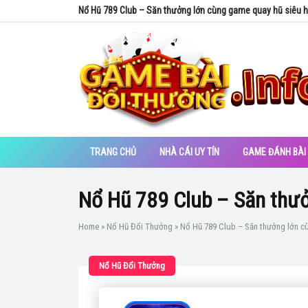
Nổ Hũ 789 Club – Săn thưởng lớn cùng game quay hũ siêu 
TRANG CHỦ
NHÀ CÁI UY TÍN
GAME ĐÁNH BÀI
Nổ Hũ 789 Club – Săn thưở
Home
»
Nổ Hũ Đổi Thưởng
»
Nổ Hũ 789 Club – Săn thưởng lớn c
Nổ Hũ Đổi Thưởng