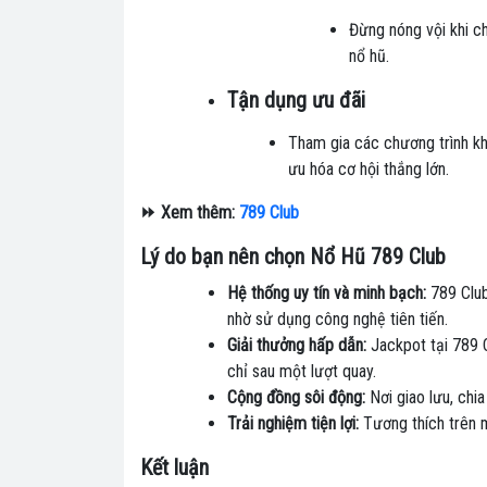
Đừng nóng vội khi ch
nổ hũ.
Tận dụng ưu đãi
Tham gia các chương trình kh
ưu hóa cơ hội thắng lớn.
⏩ Xem thêm:
789 Club
Lý do bạn nên chọn Nổ Hũ 789 Club
Hệ thống uy tín và minh bạch:
789 Club
nhờ sử dụng công nghệ tiên tiến.
Giải thưởng hấp dẫn:
Jackpot tại 789 C
chỉ sau một lượt quay.
Cộng đồng sôi động:
Nơi giao lưu, chi
Trải nghiệm tiện lợi:
Tương thích trên mọ
Kết luận