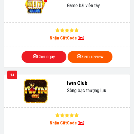
Game bài viễn tây
Nhận GiftCode
Chơi ngay
Xem review
14
Iwin Club
Sòng bạc thượng lưu
Nhận GiftCode