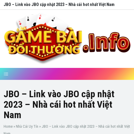
JBO – Link vào JBO cập nhật 2023 – Nhà cái hot nhất Việt Nam
JBO – Link vào JBO cập nhật
2023 – Nhà cái hot nhất Việt
Nam
Home
»
Nhà Cái Uy Tín
»
JBO – Link vào JBO cập nhật 2023 – Nhà cái hot nhất Việt
Nam