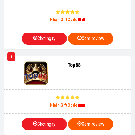
Nhận GiftCode
Chơi ngay
Xem review
9
Top88
Nhận GiftCode
Chơi ngay
Xem review