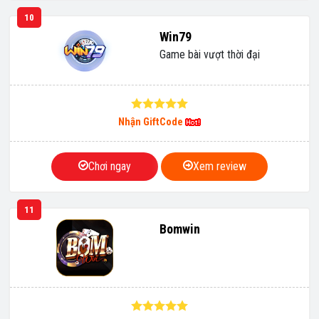
10
Win79
Game bài vượt thời đại
Nhận GiftCode
Chơi ngay
Xem review
11
Bomwin