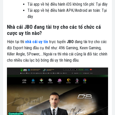
Tải app về hệ điều hành iOS không tốn phí: Tại đây
Tải app về hệ điều hành APK/Android an toàn: Tại
đây
Nhà cái JBO đang tài trợ cho các tổ chức cá
cược uy tín nào?
Hiện tại thì
nhà cái uy tín
trực tuyến
JBO
đang tài trợ cho các
đội Esport hàng đầu cụ thể như: 496 Gaming, Keen Gaming,
Killer Angle, 5Power,….Ngoài ra thì nhà cái cũng là đối tác chính
cho nhiều câu lạc bộ bóng đá uy tín hàng đầu.