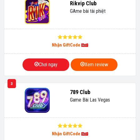
Rikvip Club
GAme bài tài phiệt
Nhận GiftCode
Chơi ngay
Xem review
3
789 Club
Game Bài Las Vegas
Nhận GiftCode