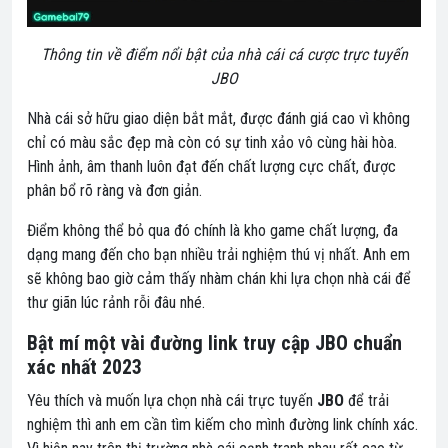
Thông tin về điểm nổi bật của nhà cái cá cược trực tuyến
JBO
Nhà cái sở hữu giao diện bắt mắt, được đánh giá cao vì không
chỉ có màu sắc đẹp mà còn có sự tinh xảo vô cùng hài hòa.
Hình ảnh, âm thanh luôn đạt đến chất lượng cực chất, được
phân bổ rõ ràng và đơn giản.
Điểm không thể bỏ qua đó chính là kho game chất lượng, đa
dạng mang đến cho bạn nhiều trải nghiệm thú vị nhất. Anh em
sẽ không bao giờ cảm thấy nhàm chán khi lựa chọn nhà cái để
thư giãn lúc rảnh rỗi đâu nhé.
Bật mí một vài đường link truy cập JBO chuẩn
xác nhất 2023
Yêu thích và muốn lựa chọn nhà cái trực tuyến
JBO
để trải
nghiệm thì anh em cần tìm kiếm cho mình đường link chính xác.