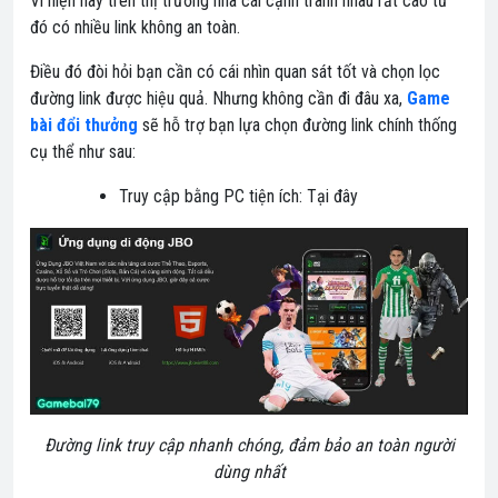
Vì hiện nay trên thị trường nhà cái cạnh tranh nhau rất cao từ
đó có nhiều link không an toàn.
Điều đó đòi hỏi bạn cần có cái nhìn quan sát tốt và chọn lọc
đường link được hiệu quả. Nhưng không cần đi đâu xa,
Game
bài đổi thưởng
sẽ hỗ trợ bạn lựa chọn đường link chính thống
cụ thể như sau:
Truy cập bằng PC tiện ích: Tại đây
Đường link truy cập nhanh chóng, đảm bảo an toàn người
dùng nhất