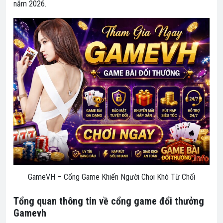
năm 2026.
GameVH – Cổng Game Khiến Người Chơi Khó Từ Chối
Tổng quan thông tin về cổng game đổi thưởng
Gamevh