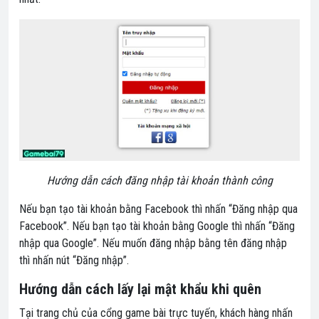
Hướng dẫn cách đăng nhập tài khoản thành công
Nếu bạn tạo tài khoản bằng Facebook thì nhấn “Đăng nhập qua
Facebook”. Nếu bạn tạo tài khoản bằng Google thì nhấn “Đăng
nhập qua Google”. Nếu muốn đăng nhập bằng tên đăng nhập
thì nhấn nút “Đăng nhập”.
Hướng dẫn cách lấy lại mật khẩu khi quên
Tại trang chủ của cổng game bài trực tuyến, khách hàng nhấn