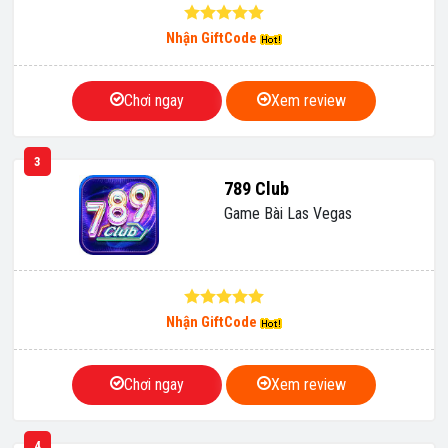
Nhận GiftCode
Chơi ngay
Xem review
3
789 Club
Game Bài Las Vegas
Nhận GiftCode
Chơi ngay
Xem review
4