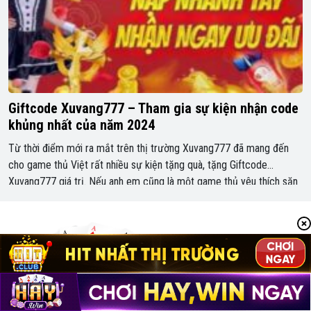
Giftcode Xuvang777 – Tham gia sự kiện nhận code
khủng nhất của năm 2024
Từ thời điểm mới ra mắt trên thị trường Xuvang777 đã mang đến
cho game thủ Việt rất nhiều sự kiện tặng quà, tặng Giftcode
Xuvang777 giá trị. Nếu anh em cũng là một game thủ yêu thích săn
quà thì hãy khám phá ngay những sự kiện tặng quà hấp dẫn này cùng
Game […]