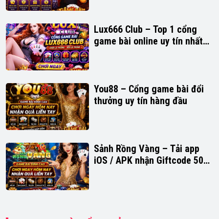
Lux666 Club – Top 1 cổng
game bài online uy tín nhất
2026
You88 – Cổng game bài đổi
thưởng uy tín hàng đầu
Sảnh Rồng Vàng – Tải app
iOS / APK nhận Giftcode 50k
– Update 2026