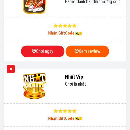
Game đánh bài đổi thưởng số 1
Nhận GiftCode
Chơi ngay
Xem review
8
Nhất Vip
Chơi là nhất
Nhận GiftCode