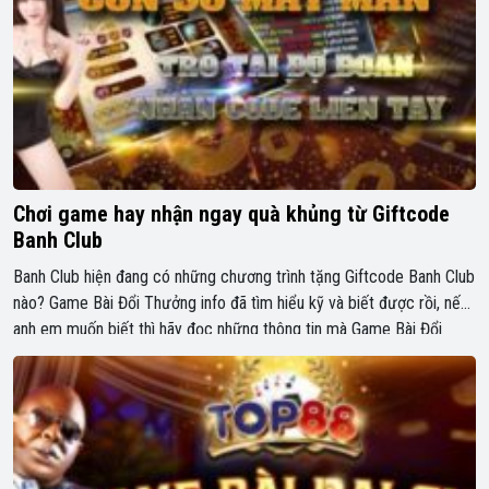
Chơi game hay nhận ngay quà khủng từ Giftcode
Banh Club
Banh Club hiện đang có những chương trình tặng Giftcode Banh Club
nào? Game Bài Đổi Thưởng info đã tìm hiểu kỹ và biết được rồi, nếu
anh em muốn biết thì hãy đọc những thông tin mà Game Bài Đổi
Thưởng info chia sẻ dưới đây nhé! Những thế mạnh của Banh Club
Mặc […]