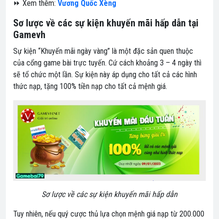
⏩ Xem thêm:
Vương Quốc Xèng
Sơ lược về các sự kiện khuyến mãi hấp dẫn tại
Gamevh
Sự kiện “Khuyến mãi ngày vàng” là một đặc sản quen thuộc
của cổng game bài trực tuyến. Cứ cách khoảng 3 – 4 ngày thì
sẽ tổ chức một lần. Sự kiện này áp dụng cho tất cả các hình
thức nạp, tặng 100% tiền nạp cho tất cả mệnh giá.
Sơ lược về các sự kiện khuyến mãi hấp dẫn
Tuy nhiên, nếu quý cược thủ lựa chọn mệnh giá nạp từ 200.000