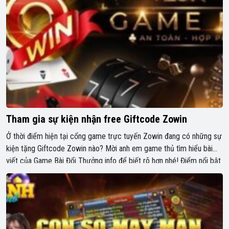
Tham gia sự kiện nhận free Giftcode Zowin
Ở thời điểm hiện tại cổng game trực tuyến Zowin đang có những sự
kiện tặng Giftcode Zowin nào? Mời anh em game thủ tìm hiểu bài
viết của Game Bài Đổi Thưởng info để biết rõ hơn nhé! Điểm nổi bật
được đánh giá cao tại Zowin Ưu đãi hấp dẫn Cổng game luôn […]