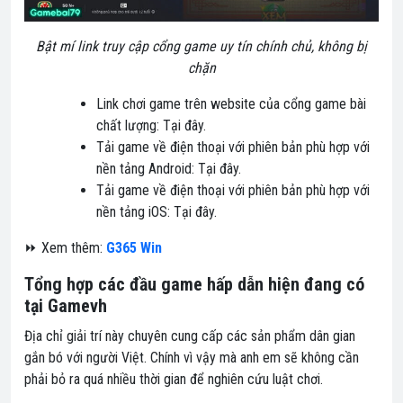
Bật mí link truy cập cổng game uy tín chính chủ, không bị
chặn
Link chơi game trên website của cổng game bài
chất lượng: Tại đây.
Tải game về điện thoại với phiên bản phù hợp với
nền tảng Android: Tại đây.
Tải game về điện thoại với phiên bản phù hợp với
nền tảng iOS: Tại đây.
⏩ Xem thêm:
G365 Win
Tổng hợp các đầu game hấp dẫn hiện đang có
tại Gamevh
Địa chỉ giải trí này chuyên cung cấp các sản phẩm dân gian
gắn bó với người Việt. Chính vì vậy mà anh em sẽ không cần
phải bỏ ra quá nhiều thời gian để nghiên cứu luật chơi.