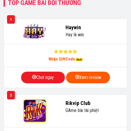
TOP GAME BÀI ĐỔI THƯỞNG
1
Haywin
Hay là win
Nhận GiftCode
Chơi ngay
Xem review
2
Rikvip Club
GAme bài tài phiệt