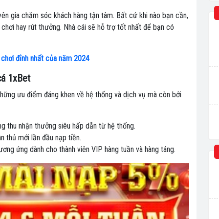
yên gia chăm sóc khách hàng tận tâm. Bất cứ khi nào bạn cần,
chơi hay rút thưởng. Nhà cái sẽ hỗ trợ tốt nhất để bạn có
 chơi đỉnh nhất của năm 2024
cá 1xBet
những ưu điểm đáng khen về hệ thống và dịch vụ mà còn bởi
g thu nhận thưởng siêu hấp dẫn từ hệ thống.
n thủ mới lần đầu nạp tiền.
tương ứng dành cho thành viên VIP hàng tuần và hàng táng.