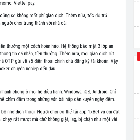
 momo, Viettel pay.
i cũng sẽ không mất phí giao dịch. Thêm nữa, tốc độ trả
người chơi trung thành với nhà cái.
iền thưởng một cách hoàn hảo. Hệ thống bảo mật 3 lớp an
thông tin cá nhân, tiền thưởng. Thêm nữa, mọi giao dịch rút
mã OTP gửi về số điện thoại chính chủ đăng ký tài khoản. Vậy
hacker chuyên nghiệp đến đâu.
 nhanh chóng ở mọi hệ điều hành: Windows, iOS, Android. Chỉ
thể chìm đắm trong những ván bài hấp dẫn xuyên ngày đêm.
bộ nhớ điện thoại. Người chơi có thể tải app 1xBet và cài đặt
ái chạy rất mượt mà chứ không giật, lag, bị chặn như một vài