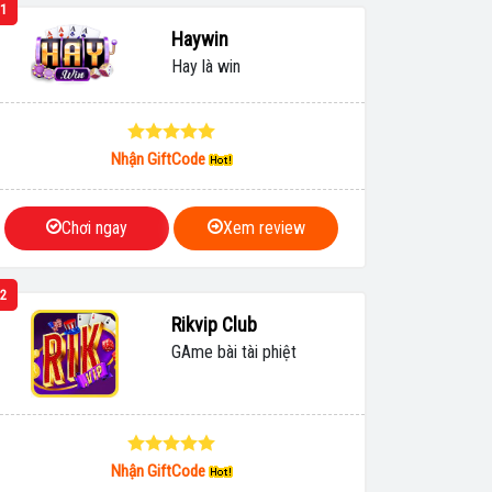
1
Haywin
Hay là win
Nhận GiftCode
Chơi ngay
Xem review
2
Rikvip Club
GAme bài tài phiệt
Nhận GiftCode