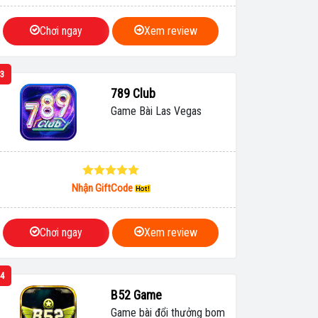
Chơi ngay
Xem review
3
789 Club
Game Bài Las Vegas
Nhận GiftCode
Chơi ngay
Xem review
4
B52 Game
Game bài đổi thưởng bom