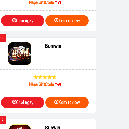
Nhận GiftCode
Chơi ngay
Xem review
11
Bomwin
Nhận GiftCode
Chơi ngay
Xem review
12
Sunwin