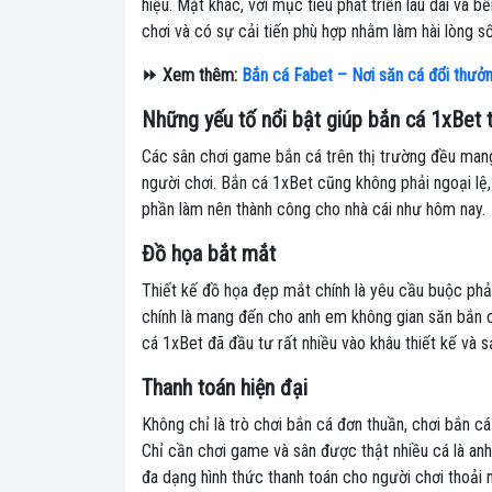
hiệu. Mặt khác, với mục tiêu phát triển lâu dài và 
chơi và có sự cải tiến phù hợp nhằm làm hài lòng số
⏩ Xem thêm:
Bắn cá Fabet – Nơi săn cá đổi thưởn
Những yếu tố nổi bật giúp bắn cá 1xBet 
Các sân chơi game bắn cá trên thị trường đều mang
người chơi. Bắn cá 1xBet cũng không phải ngoại lệ
phần làm nên thành công cho nhà cái như hôm nay.
Đồ họa bắt mắt
Thiết kế đồ họa đẹp mắt chính là yêu cầu buộc phả
chính là mang đến cho anh em không gian săn bắn 
cá 1xBet đã đầu tư rất nhiều vào khâu thiết kế và s
Thanh toán hiện đại
Không chỉ là trò chơi bắn cá đơn thuần, chơi bắn c
Chỉ cần chơi game và sân được thật nhiều cá là anh
đa dạng hình thức thanh toán cho người chơi thoải 