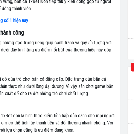
bền vững, bắn cá 1xBet luôn tiếp thu ý kiến đóng góp từ người
 đông thành viên.
g số 1 hiện nay
thành công
 những đặc trưng riêng giúp cạnh tranh và gây ấn tượng với
, dưới đây là những ưu điểm nổi bật của thương hiệu này góp
i có của trò chơi bắn cá đẳng cấp. Đặc trưng của bắn cá
chân thực như dưới lòng đại dương. Vì vậy sân chơi game bắn
ản xuất để cho ra đời những trò chơi chất lượng.
á 1xBet còn là hình thức kiếm tiền hấp dẫn dành cho mọi người.
 em có thể tích lũy thành tiền và đổi thưởng nhanh chóng. Với
mái lựa chọn cũng là ưu điểm đáng khen.