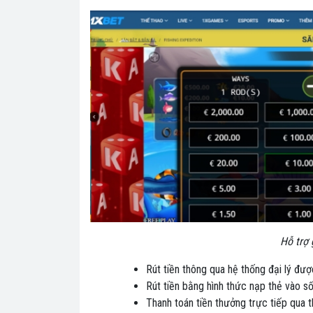
Hỗ trợ 
Rút tiền thông qua hệ thống đại lý được
Rút tiền bằng hình thức nạp thẻ vào số
Thanh toán tiền thưởng trực tiếp qua 