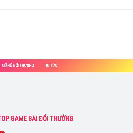
NỔ HŨ ĐỔI THƯỞNG
TIN TỨC
TOP GAME BÀI ĐỔI THƯỞNG