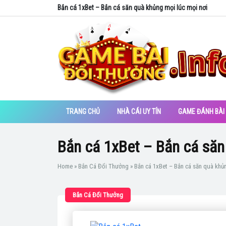
Bắn cá 1xBet – Bắn cá săn quà khủng mọi lúc mọi nơi
TRANG CHỦ
NHÀ CÁI UY TÍN
GAME ĐÁNH BÀI
Bắn cá 1xBet – Bắn cá săn
Home
»
Bắn Cá Đổi Thưởng
»
Bắn cá 1xBet – Bắn cá săn quà khủn
Bắn Cá Đổi Thưởng