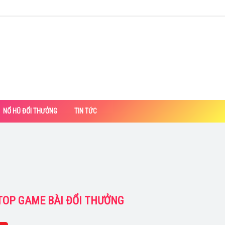
NỔ HŨ ĐỔI THƯỞNG
TIN TỨC
TOP GAME BÀI ĐỔI THƯỞNG