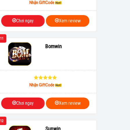
Nhận GiftCode
Chơi ngay
Xem review
11
Bomwin
Nhận GiftCode
Chơi ngay
Xem review
12
Sunwin