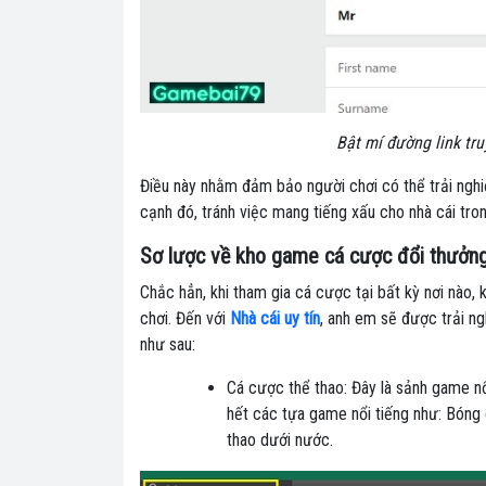
Bật mí đường link tru
Điều này nhằm đảm bảo người chơi có thể trải ngh
cạnh đó, tránh việc mang tiếng xấu cho nhà cái tro
Sơ lược về kho game cá cược đổi thưởng 
Chắc hẳn, khi tham gia cá cược tại bất kỳ nơi nào
chơi. Đến với
Nhà cái uy tín
, anh em sẽ được trải n
như sau:
Cá cược thể thao: Đây là sảnh game nổ
hết các tựa game nổi tiếng như: Bóng
thao dưới nước.