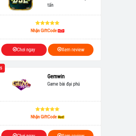
tấn
Nhận GiftCode
Chơi ngay
Xem review
5
Gemwin
Game bài đại phú
Nhận GiftCode
Chơi ngay
Xem review