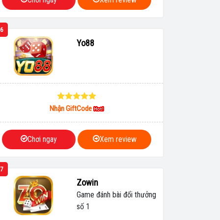
6
Yo88
Nhận GiftCode
Chơi ngay
Xem review
7
Zowin
Game đánh bài đổi thưởng
số 1