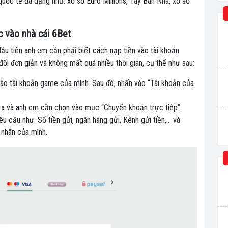
ốc tế đa dạng như: xổ số Euro Miliions, Tây Ban Nha, xổ số
 vào nhà cái 6Bet
đầu tiên anh em cần phải biết cách nạp tiền vào tài khoản
i đơn giản và không mất quá nhiều thời gian, cụ thể như sau:
ào tài khoản game của mình. Sau đó, nhấn vào “Tài khoản của
 ra và anh em cần chọn vào mục “Chuyển khoản trực tiếp”.
u cầu như: Số tiền gửi, ngân hàng gửi, Kênh gửi tiền,… và
 nhân của mình.