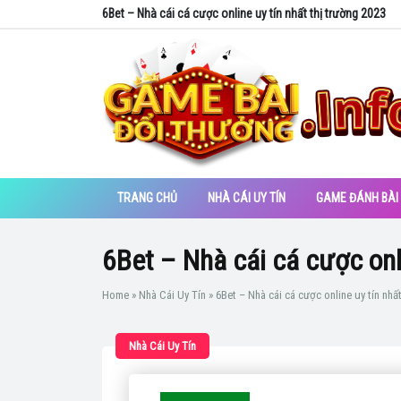
6Bet – Nhà cái cá cược online uy tín nhất thị trường 2023
TRANG CHỦ
NHÀ CÁI UY TÍN
GAME ĐÁNH BÀI
6Bet – Nhà cái cá cược onl
Home
»
Nhà Cái Uy Tín
»
6Bet – Nhà cái cá cược online uy tín nhấ
Nhà Cái Uy Tín