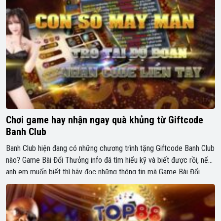
Chơi game hay nhận ngay quà khủng từ Giftcode
Banh Club
Banh Club hiện đang có những chương trình tặng Giftcode Banh Club
nào? Game Bài Đổi Thưởng info đã tìm hiểu kỹ và biết được rồi, nếu
anh em muốn biết thì hãy đọc những thông tin mà Game Bài Đổi
Thưởng info chia sẻ dưới đây nhé! Những thế mạnh của Banh Club
Mặc […]