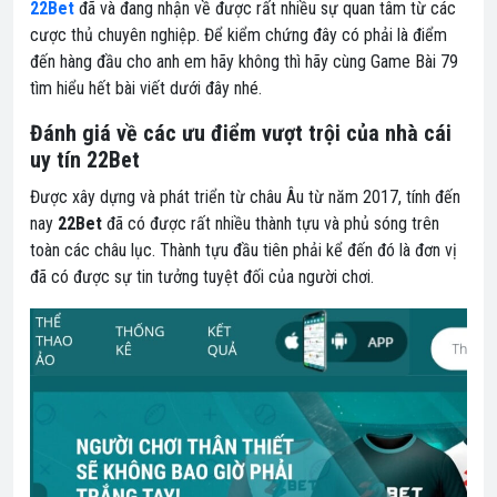
22Bet
đã và đang nhận về được rất nhiều sự quan tâm từ các
cược thủ chuyên nghiệp. Để kiểm chứng đây có phải là điểm
đến hàng đầu cho anh em hãy không thì hãy cùng Game Bài 79
tìm hiểu hết bài viết dưới đây nhé.
Đánh giá về các ưu điểm vượt trội của nhà cái
uy tín 22Bet
Được xây dựng và phát triển từ châu Âu từ năm 2017, tính đến
nay
22Bet
đã có được rất nhiều thành tựu và phủ sóng trên
toàn các châu lục. Thành tựu đầu tiên phải kể đến đó là đơn vị
đã có được sự tin tưởng tuyệt đối của người chơi.