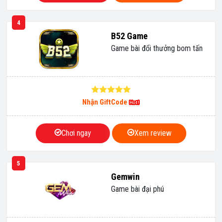
4
B52 Game
Game bài đổi thưởng bom tấn
Nhận GiftCode
Chơi ngay
Xem review
5
Gemwin
Game bài đại phú