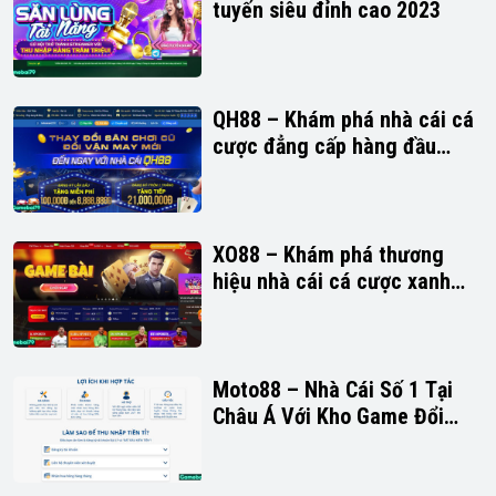
tuyến siêu đỉnh cao 2023
QH88 – Khám phá nhà cái cá
cược đẳng cấp hàng đầu
Châu Á
XO88 – Khám phá thương
hiệu nhà cái cá cược xanh
chín số 1 thị trường
Moto88 – Nhà Cái Số 1 Tại
Châu Á Với Kho Game Đổi
Thưởng Cực Khủng