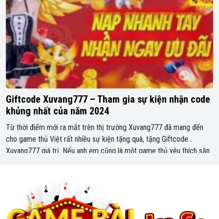
Giftcode Xuvang777 – Tham gia sự kiện nhận code
khủng nhất của năm 2024
Từ thời điểm mới ra mắt trên thị trường Xuvang777 đã mang đến
cho game thủ Việt rất nhiều sự kiện tặng quà, tặng Giftcode
Xuvang777 giá trị. Nếu anh em cũng là một game thủ yêu thích săn
quà thì hãy khám phá ngay những sự kiện tặng quà hấp dẫn này cùng
Game […]