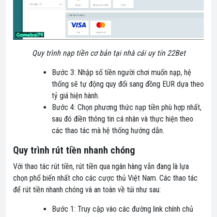
Quy trình nạp tiền cơ bản tại nhà cái uy tín 22Bet
Bước 3: Nhập số tiền người chơi muốn nạp, hệ
thống sẽ tự động quy đổi sang đồng EUR dựa theo
tỷ giá hiện hành.
Bước 4: Chọn phương thức nạp tiền phù hợp nhất,
sau đó điền thông tin cá nhân và thực hiện theo
các thao tác mà hệ thống hướng dẫn.
Quy trình rút tiền nhanh chóng
Với thao tác rút tiền, rút tiền qua ngân hàng vẫn đang là lựa
chọn phổ biến nhất cho các cược thủ Việt Nam. Các thao tác
để rút tiền nhanh chóng và an toàn về túi như sau:
Bước 1: Truy cập vào các đường link chính chủ