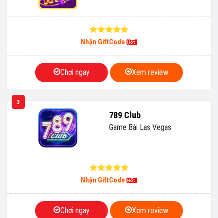
Nhận GiftCode
Chơi ngay
Xem review
3
789 Club
Game Bài Las Vegas
Nhận GiftCode
Chơi ngay
Xem review