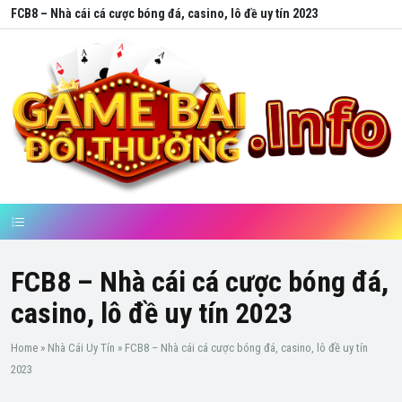
FCB8 – Nhà cái cá cược bóng đá, casino, lô đề uy tín 2023
FCB8 – Nhà cái cá cược bóng đá,
casino, lô đề uy tín 2023
Home
»
Nhà Cái Uy Tín
»
FCB8 – Nhà cái cá cược bóng đá, casino, lô đề uy tín
2023