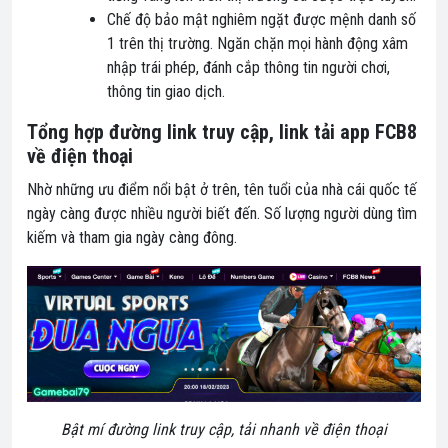
Chế độ bảo mật nghiêm ngặt được mệnh danh số
1 trên thị trường. Ngăn chặn mọi hành động xâm
nhập trái phép, đánh cắp thông tin người chơi,
thông tin giao dịch.
Tổng hợp đường link truy cập, link tải app FCB8
về điện thoại
Nhờ những ưu điểm nổi bật ở trên, tên tuổi của nhà cái quốc tế
ngày càng được nhiều người biết đến. Số lượng người dùng tìm
kiếm và tham gia ngày càng đông.
Bật mí đường link truy cập, tải nhanh về điện thoại