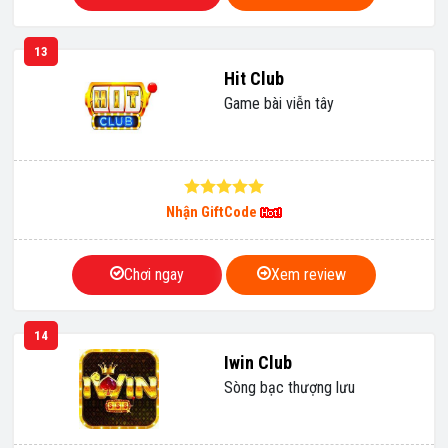
13
Hit Club
Game bài viễn tây
Nhận GiftCode
Chơi ngay
Xem review
14
Iwin Club
Sòng bạc thượng lưu