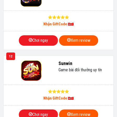
Nhận GiftCode
Chơi ngay
Xem review
12
Sunwin
Game bài đổi thưởng uy tín
Nhận GiftCode
Chơi ngay
Xem review