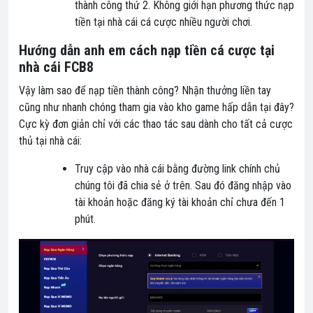
thành công thứ 2. Không giới hạn phương thức nạp
tiền tại nhà cái cá cược nhiều người chơi.
Hướng dẫn anh em cách nạp tiền cá cược tại
nhà cái FCB8
Vậy làm sao để nạp tiền thành công? Nhận thưởng liền tay
cũng như nhanh chóng tham gia vào kho game hấp dẫn tại đây?
Cực kỳ đơn giản chỉ với các thao tác sau dành cho tất cả cược
thủ tại nhà cái:
Truy cập vào nhà cái bằng đường link chính chủ
chúng tôi đã chia sẻ ở trên. Sau đó đăng nhập vào
tài khoản hoặc đăng ký tài khoản chỉ chưa đến 1
phút.