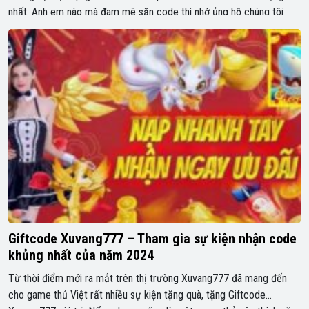
nhất. Anh em nào mà đam mê săn code thì nhớ ủng hộ chúng tôi
nhé! Tổng quan về sòng bạc Benvip club Benvip club từ lâu […]
Giftcode Xuvang777 – Tham gia sự kiện nhận code
khủng nhất của năm 2024
Từ thời điểm mới ra mắt trên thị trường Xuvang777 đã mang đến
cho game thủ Việt rất nhiều sự kiện tặng quà, tặng Giftcode