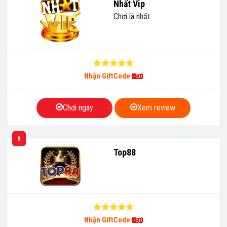
Nhất Vip
Chơi là nhất
Nhận GiftCode
Chơi ngay
Xem review
9
Top88
Nhận GiftCode