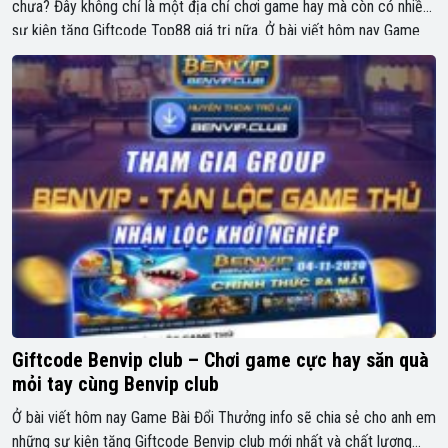
chưa? Đây không chỉ là một địa chỉ chơi game hay mà còn có nhiều
sự kiện tặng Giftcode Top88 giá trị nữa. Ở bài viết hôm nay Game
Bài Đổi Thưởng info sẽ chia sẻ cho anh em những sự kiện […]
Giftcode Benvip club – Chơi game cực hay săn quà
mỏi tay cùng Benvip club
Ở bài viết hôm nay Game Bài Đổi Thưởng info sẽ chia sẻ cho anh em
những sự kiện tặng Giftcode Benvip club mới nhất và chất lượng