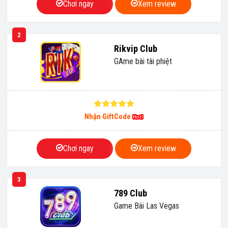
Chơi ngay
Xem review
2
Rikvip Club
GAme bài tài phiệt
Nhận GiftCode
Chơi ngay
Xem review
3
789 Club
Game Bài Las Vegas