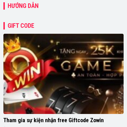
HƯỚNG DẪN
GIFT CODE
Tham gia sự kiện nhận free Giftcode Zowin