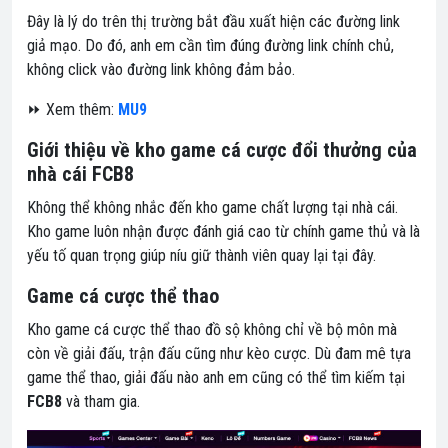
Đây là lý do trên thị trường bắt đầu xuất hiện các đường link
giả mạo. Do đó, anh em cần tìm đúng đường link chính chủ,
không click vào đường link không đảm bảo.
⏩ Xem thêm:
MU9
Giới thiệu về kho game cá cược đổi thưởng của
nhà cái FCB8
Không thể không nhắc đến kho game chất lượng tại nhà cái.
Kho game luôn nhận được đánh giá cao từ chính game thủ và là
yếu tố quan trọng giúp níu giữ thành viên quay lại tại đây.
Game cá cược thể thao
Kho game cá cược thể thao đồ sộ không chỉ về bộ môn mà
còn về giải đấu, trận đấu cũng như kèo cược. Dù đam mê tựa
game thể thao, giải đấu nào anh em cũng có thể tìm kiếm tại
FCB8
và tham gia.